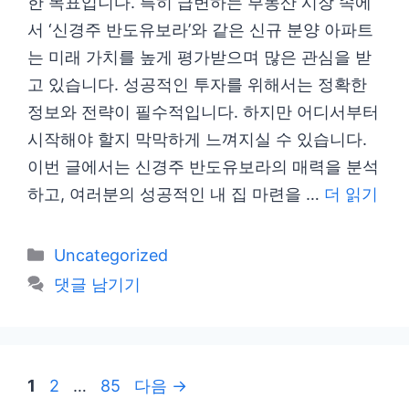
한 목표입니다. 특히 급변하는 부동산 시장 속에
서 ‘신경주 반도유보라’와 같은 신규 분양 아파트
는 미래 가치를 높게 평가받으며 많은 관심을 받
고 있습니다. 성공적인 투자를 위해서는 정확한
정보와 전략이 필수적입니다. 하지만 어디서부터
시작해야 할지 막막하게 느껴지실 수 있습니다.
이번 글에서는 신경주 반도유보라의 매력을 분석
하고, 여러분의 성공적인 내 집 마련을 …
더 읽기
카
Uncategorized
테
댓글 남기기
고
리
페
페
페
1
2
…
85
다음
→