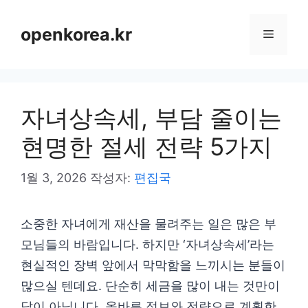
컨
텐
openkorea.kr
메
츠
로
뉴
건
자녀상속세, 부담 줄이는
너
뛰
현명한 절세 전략 5가지
기
1월 3, 2026
작성자:
편집국
소중한 자녀에게 재산을 물려주는 일은 많은 부
모님들의 바람입니다. 하지만 ‘자녀상속세’라는
현실적인 장벽 앞에서 막막함을 느끼시는 분들이
많으실 텐데요. 단순히 세금을 많이 내는 것만이
답이 아닙니다. 올바른 정보와 전략으로 계획한