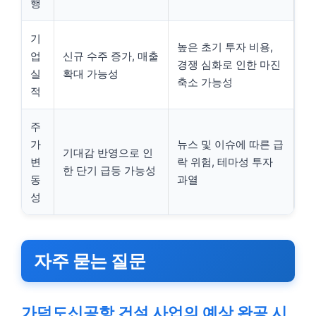
행
기
높은 초기 투자 비용,
업
신규 수주 증가, 매출
경쟁 심화로 인한 마진
실
확대 가능성
축소 가능성
적
주
가
뉴스 및 이슈에 따른 급
기대감 반영으로 인
변
락 위험, 테마성 투자
한 단기 급등 가능성
동
과열
성
자주 묻는 질문
가덕도신공항 건설 사업의 예상 완공 시