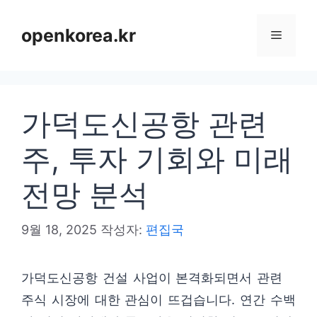
컨
텐
openkorea.kr
메
츠
로
뉴
건
가덕도신공항 관련
너
뛰
주, 투자 기회와 미래
기
전망 분석
9월 18, 2025
작성자:
편집국
가덕도신공항 건설 사업이 본격화되면서 관련
주식 시장에 대한 관심이 뜨겁습니다. 연간 수백