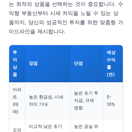
는 최적의 상품을 선택하는 것이 중요합니다. 수
익형 부동산부터 시세 차익을 노릴 수 있는 상
품까지, 당신의 성공적인 투자를 위한 맞춤형 가
이드라인을 제시합니다.
투
예상
자
수익
장점
단점
상
률
품
(연)
아파
높은 초기 투
트
높은 환금성, 시세
5-
자금, 규제
(매
차익 기대
10%
영향
매)
비교적 낮은 초기
높은 공실 위
오피