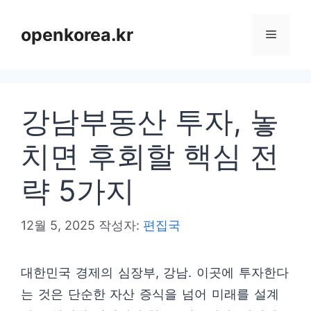
컨
텐
openkorea.kr
메
츠
로
뉴
건
강남부동산 투자, 놓
너
뛰
치면 후회할 핵심 전
기
략 5가지
12월 5, 2025
작성자:
편집국
대한민국 경제의 심장부, 강남. 이곳에 투자한다
는 것은 단순한 자산 증식을 넘어 미래를 설계