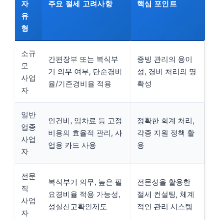
자
주요 절세 고려사항
핵심 포인트
유
형
소규
간편장부 또는 복식부
증빙 관리의 용이
모
기 의무 여부, 단순경비
성, 경비 처리의 명
사업
율/기준경비율 적용
확성
자
일반
인건비, 임차료 등 고정
정확한 회계 처리,
업종
비용의 효율적 관리, 사
각종 지원 정책 활
사업
업용 카드 사용
용
자
전문
복식부기 의무, 높은 필
전문성을 활용한
직
요경비율 적용 가능성,
절세 컨설팅, 체계
사업
성실신고확인제도
적인 관리 시스템
자