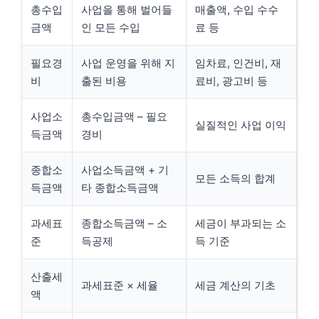
총수입
사업을 통해 벌어들
매출액, 수입 수수
금액
인 모든 수입
료 등
필요경
사업 운영을 위해 지
임차료, 인건비, 재
비
출된 비용
료비, 광고비 등
사업소
총수입금액 – 필요
실질적인 사업 이익
득금액
경비
종합소
사업소득금액 + 기
모든 소득의 합계
득금액
타 종합소득금액
과세표
종합소득금액 – 소
세금이 부과되는 소
준
득공제
득 기준
산출세
과세표준 × 세율
세금 계산의 기초
액