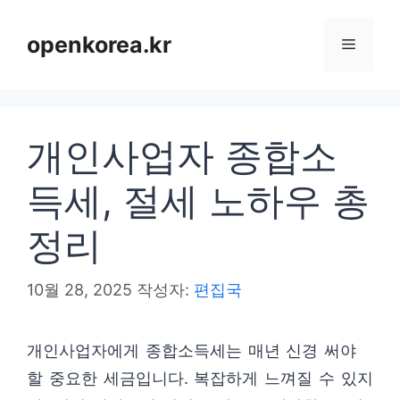
컨
텐
openkorea.kr
메
츠
로
뉴
건
개인사업자 종합소
너
뛰
득세, 절세 노하우 총
기
정리
10월 28, 2025
작성자:
편집국
개인사업자에게 종합소득세는 매년 신경 써야
할 중요한 세금입니다. 복잡하게 느껴질 수 있지