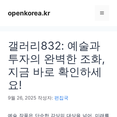
컨
텐
openkorea.kr
메
츠
로
뉴
건
갤러리832: 예술과
너
뛰
투자의 완벽한 조화,
기
지금 바로 확인하세
요!
9월 26, 2025
작성자:
편집국
예술 작품은 단순한 감상의 대상을 넘어, 미래를