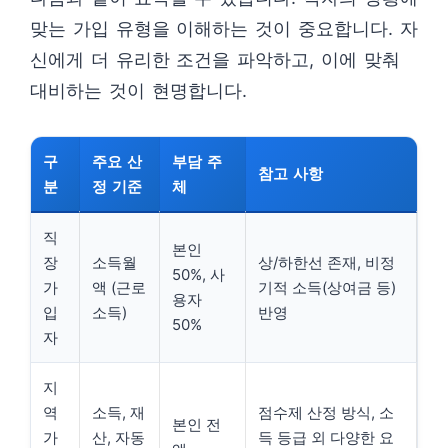
맞는 가입 유형을 이해하는 것이 중요합니다. 자
신에게 더 유리한 조건을 파악하고, 이에 맞춰
대비하는 것이 현명합니다.
구
주요 산
부담 주
참고 사항
분
정 기준
체
직
본인
장
소득월
상/하한선 존재, 비정
50%, 사
가
액 (근로
기적 소득(상여금 등)
용자
입
소득)
반영
50%
자
지
역
소득, 재
점수제 산정 방식, 소
본인 전
가
산, 자동
득 등급 외 다양한 요