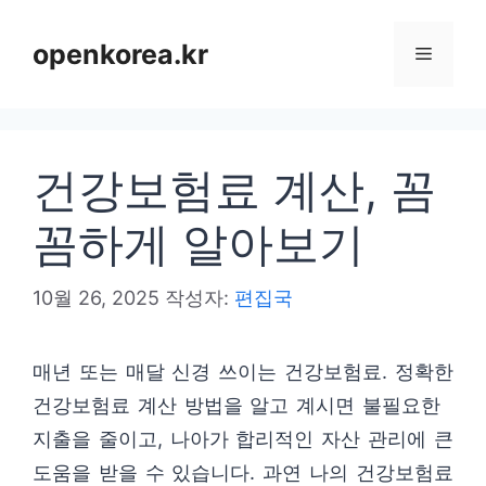
컨
텐
openkorea.kr
메
츠
로
뉴
건
건강보험료 계산, 꼼
너
뛰
꼼하게 알아보기
기
10월 26, 2025
작성자:
편집국
매년 또는 매달 신경 쓰이는 건강보험료. 정확한
건강보험료 계산 방법을 알고 계시면 불필요한
지출을 줄이고, 나아가 합리적인 자산 관리에 큰
도움을 받을 수 있습니다. 과연 나의 건강보험료