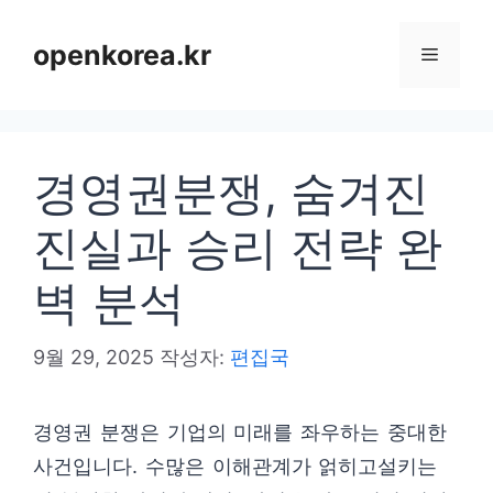
컨
텐
openkorea.kr
메
츠
로
뉴
건
경영권분쟁, 숨겨진
너
뛰
진실과 승리 전략 완
기
벽 분석
9월 29, 2025
작성자:
편집국
경영권 분쟁은 기업의 미래를 좌우하는 중대한
사건입니다. 수많은 이해관계가 얽히고설키는