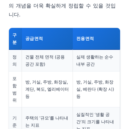
의 개념을 더욱 확실하게 정립할 수 있을 것입
니다.
구
공급면적
전용면적
분
정
건물 전체 면적 (공용
실제 생활하는 순수
의
공간 포함)
내부 공간
포
방, 거실, 주방, 화장실,
방, 거실, 주방, 화장
함
계단, 복도, 엘리베이터
실, 베란다 (확장 시)
범
등
등
위
실질적인 ‘생활 공
기
주택의 ‘규모’를 나타내
간’의 크기를 나타내
준
는 지표
는 지표