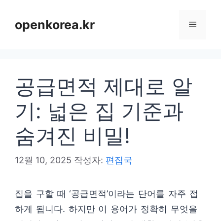
컨
텐
openkorea.kr
메
츠
로
뉴
건
공급면적 제대로 알
너
뛰
기: 넓은 집 기준과
기
숨겨진 비밀!
12월 10, 2025
작성자:
편집국
집을 구할 때 ‘공급면적’이라는 단어를 자주 접
하게 됩니다. 하지만 이 용어가 정확히 무엇을