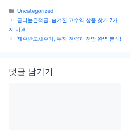
카
Uncategorized
테
금리높은적금, 숨겨진 고수익 상품 찾기 7가
고
지 비결
리
제주반도체주가, 투자 전략과 전망 완벽 분석!
댓글 남기기
댓
글