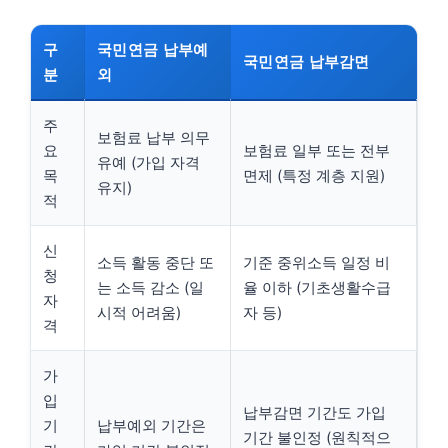
구
국민연금 납부예
국민연금 납부감면
분
외
주
보험료 납부 의무
요
보험료 일부 또는 전부
유예 (가입 자격
목
면제 (특정 계층 지원)
유지)
적
신
소득 활동 중단 또
기준 중위소득 일정 비
청
는 소득 감소 (일
율 이하 (기초생활수급
자
시적 어려움)
자 등)
격
가
입
납부감면 기간도 가입
기
납부예외 기간은
기간 불인정 (원칙적으