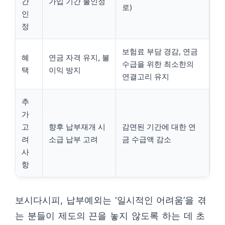
간
가입 기간 불인정
로)
인
정
보험료 부담 경감, 연금
혜
연금 자격 유지, 불
수급을 위한 최소한의
택
이익 방지
연결고리 유지
추
가
고
향후 납부재개 시
감면된 기간에 대한 연
려
소급 납부 고려
금 수급액 감소
사
항
보시다시피, 납부예외는 ‘일시적인 어려움’을 겪
는 분들이 제도의 끈을 놓지 않도록 하는 데 초