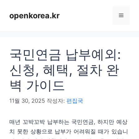
컨
텐
openkorea.kr
메
츠
로
뉴
건
국민연금 납부예외:
너
뛰
신청, 혜택, 절차 완
기
벽 가이드
11월 30, 2025
작성자:
편집국
매년 꼬박꼬박 납부하는 국민연금, 하지만 예상
치 못한 상황으로 납부가 어려워질 때가 있습니