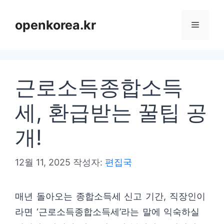
컨
텐
openkorea.kr
메
츠
로
뉴
건
근로소득종합소득
너
뛰
세, 환급받는 꿀팁 공
기
개!
12월 11, 2025
작성자:
편집국
매년 돌아오는 종합소득세 신고 기간, 직장인이
라면 ‘근로소득종합소득세’라는 말에 익숙하실