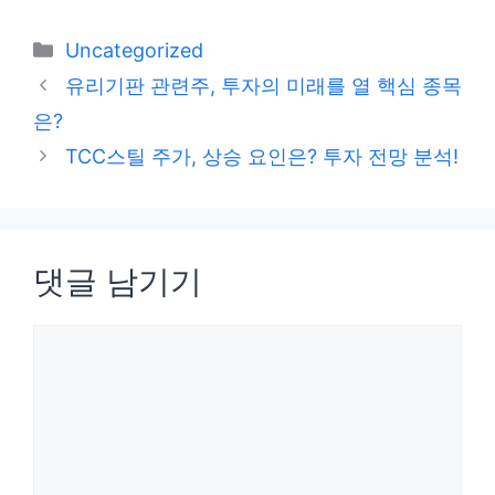
카
Uncategorized
테
유리기판 관련주, 투자의 미래를 열 핵심 종목
고
은?
리
TCC스틸 주가, 상승 요인은? 투자 전망 분석!
댓글 남기기
댓
글