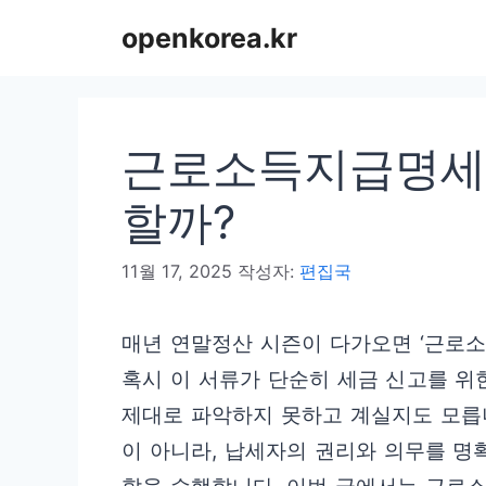
컨
openkorea.kr
텐
츠
로
근로소득지급명세서
건
너
할까?
뛰
11월 17, 2025
작성자:
편집국
기
매년 연말정산 시즌이 다가오면 ‘근로소
혹시 이 서류가 단순히 세금 신고를 위
제대로 파악하지 못하고 계실지도 모릅
이 아니라, 납세자의 권리와 의무를 명