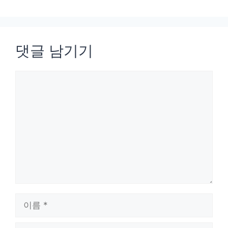
리
댓글 남기기
댓
글
이
름