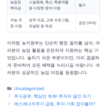
농업정
시설원예, 축산, 특용작물
필수
책자금
등 다양한 분야 지원
귀농·귀
정착 자금, 교육 프로그램,
권장 (우대)
촌 지원
컨설팅 등 제공
이처럼 농지원부는 단순히 행정 절차를 넘어, 여
러분의 농업 활동을 든든하게 지원하는 핵심 기
반입니다. 놓치기 쉬운 부분이지만, 미리 꼼꼼하
게 준비하여 모든 혜택을 누리시길 바랍니다. 여
러분의 성공적인 농업 여정을 응원합니다.
카
Uncategorized
테
주식공부, 핵심만 쏙쏙! 투자의 달인 되기
고
에스에너지주가 급등, 투자 기회 잡아볼까?