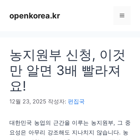
컨
텐
openkorea.kr
메
츠
로
뉴
건
농지원부 신청, 이것
너
뛰
만 알면 3배 빨라져
기
요!
12월 23, 2025
작성자:
편집국
대한민국 농업의 근간을 이루는 농지원부, 그 중
요성은 아무리 강조해도 지나치지 않습니다. 농