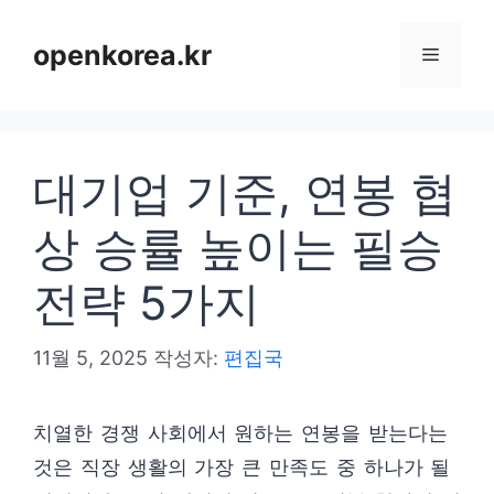
컨
텐
openkorea.kr
메
츠
로
뉴
건
대기업 기준, 연봉 협
너
뛰
상 승률 높이는 필승
기
전략 5가지
11월 5, 2025
작성자:
편집국
치열한 경쟁 사회에서 원하는 연봉을 받는다는
것은 직장 생활의 가장 큰 만족도 중 하나가 될