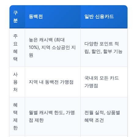
구
동백전
일반 신용카드
분
주
높은 캐시백 (최대
요
다양한 포인트 적
10%), 지역 소상공인 지
혜
립, 할인, 할부 기능
원
택
사
국내외 모든 카드
용
지역 내 동백전 가맹점
가맹점
처
혜
택
월별 캐시백 한도, 가맹
전월 실적, 상품별
제
점 제한
혜택 조건
한