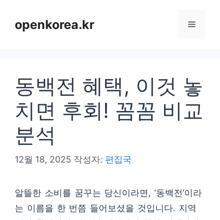
컨
텐
openkorea.kr
메
츠
로
뉴
건
동백전 혜택, 이것 놓
너
뛰
치면 후회! 꼼꼼 비교
기
분석
12월 18, 2025
작성자:
편집국
알뜰한 소비를 꿈꾸는 당신이라면, ‘동백전’이라
는 이름을 한 번쯤 들어보셨을 것입니다. 지역