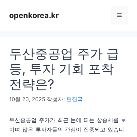
컨
텐
openkorea.kr
메
츠
로
뉴
건
두산중공업 주가 급
너
뛰
등, 투자 기회 포착
기
전략은?
10월 20, 2025
작성자:
편집국
두산중공업 주가가 최근 눈에 띄는 상승세를 보
이며 많은 투자자들의 관심이 집중되고 있습니