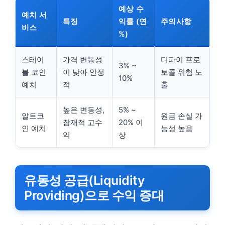
예상 수
예치 서
특징
익률 (연
주의사항
비스
%)
스테이
가격 변동성
디파이 프로
3% ~
블 코인
이 낮아 안정
토콜 위험 노
10%
예치
적
출
높은 변동성,
5% ~
알트코
원금 손실 가
잠재적 고수
20% 이
인 예치
능성 높음
익
상
유동성 공급(Liquidity
Providing)으로 수익 증대