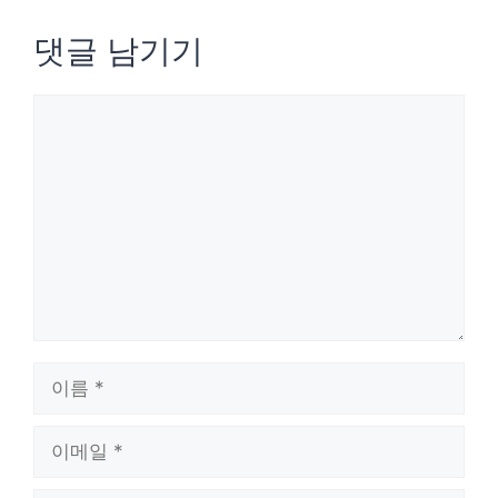
댓글 남기기
댓
글
이
름
이
메