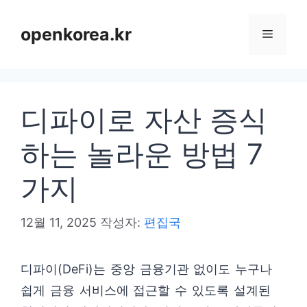
컨
텐
openkorea.kr
메
츠
로
뉴
건
디파이로 자산 증식
너
뛰
하는 놀라운 방법 7
기
가지
12월 11, 2025
작성자:
편집국
디파이(DeFi)는 중앙 금융기관 없이도 누구나
쉽게 금융 서비스에 접근할 수 있도록 설계된