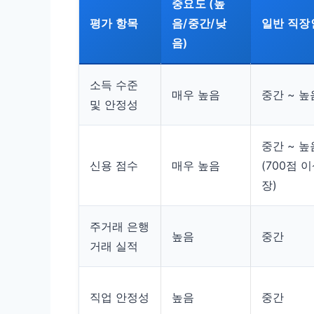
중요도 (높
평가 항목
음/중간/낮
일반 직장
음)
소득 수준
매우 높음
중간 ~ 높
및 안정성
중간 ~ 높
신용 점수
매우 높음
(700점 
장)
주거래 은행
높음
중간
거래 실적
직업 안정성
높음
중간