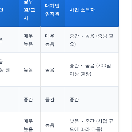
공무
대기업
인
원/교
사업 소득자
임직원
사
매우
매우
중간 ~ 높음 (증빙 필
음
높음
높음
요)
음
중간 ~ 높음 (700점
이상 권
높음
높음
이상 권장)
중간
중간
중간
매우
낮음 ~ 중간 (사업 규
높음
높음
모에 따라 다름)