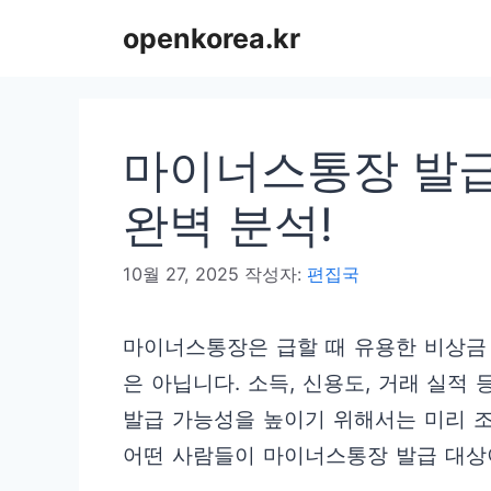
컨
openkorea.kr
텐
츠
로
마이너스통장 발급
건
너
완벽 분석!
뛰
10월 27, 2025
작성자:
편집국
기
마이너스통장은 급할 때 유용한 비상금 
은 아닙니다. 소득, 신용도, 거래 실적
발급 가능성을 높이기 위해서는 미리 
어떤 사람들이 마이너스통장 발급 대상이