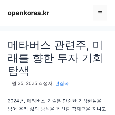
컨
텐
openkorea.kr
메
츠
로
뉴
건
메타버스 관련주, 미
너
뛰
래를 향한 투자 기회
기
탐색
11월 25, 2025
작성자:
편집국
2024년, 메타버스 기술은 단순한 가상현실을
넘어 우리 삶의 방식을 혁신할 잠재력을 지니고