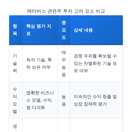
메타버스 관련주 투자 고려 요소 비교
중
항
핵심 평가 지
요
상세 내용
목
표
도
매
기
경쟁 우위를 확보할 수
독자 기술, 특
우
술
있는 차별화된 기술 보
허 보유 여부
높
력
유 여부
음
수
명확한 비즈니
익
높
지속적인 수익 창출 및
스 모델, 수익
모
음
성장 잠재력 평가
원 다각화
델
생