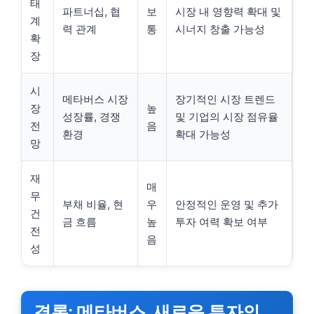
태
파트너십, 협
보
시장 내 영향력 확대 및
계
력 관계
통
시너지 창출 가능성
확
장
시
메타버스 시장
장기적인 시장 트렌드
장
높
성장률, 경쟁
및 기업의 시장 점유율
전
음
환경
확대 가능성
망
재
매
무
부채 비율, 현
우
안정적인 운영 및 추가
건
금 흐름
높
투자 여력 확보 여부
전
음
성
결론: 메타버스, 새로운 투자의