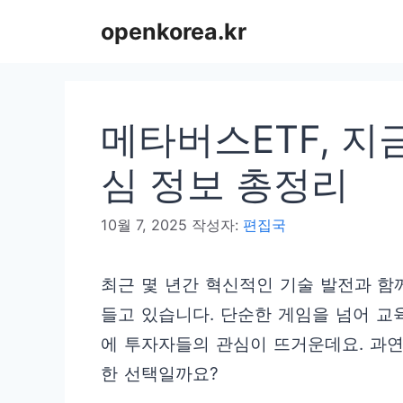
컨
openkorea.kr
텐
츠
로
메타버스ETF, 지
건
너
심 정보 총정리
뛰
10월 7, 2025
작성자:
편집국
기
최근 몇 년간 혁신적인 기술 발전과 함
들고 있습니다. 단순한 게임을 넘어 교육
에 투자자들의 관심이 뜨거운데요. 과연
한 선택일까요?