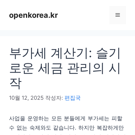
컨
텐
openkorea.kr
메
츠
로
뉴
건
부가세 계산기: 슬기
너
뛰
로운 세금 관리의 시
기
작
10월 12, 2025
작성자:
편집국
사업을 운영하는 모든 분들에게 부가세는 피할
수 없는 숙제와도 같습니다. 하지만 복잡하게만