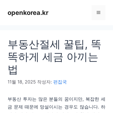
컨
텐
openkorea.kr
메
츠
로
뉴
건
부동산절세 꿀팁, 똑
너
뛰
똑하게 세금 아끼는
기
법
11월 18, 2025
작성자:
편집국
부동산 투자는 많은 분들의 꿈이지만, 복잡한 세
금 문제 때문에 망설이시는 경우도 많습니다. 하