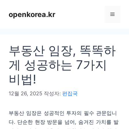
컨
텐
openkorea.kr
메
츠
로
뉴
건
부동산 임장, 똑똑하
너
뛰
게 성공하는 7가지
기
비법!
12월 26, 2025
작성자:
편집국
부동산 임장은 성공적인 투자의 필수 관문입니
다. 단순한 현장 방문을 넘어, 숨겨진 가치를 발