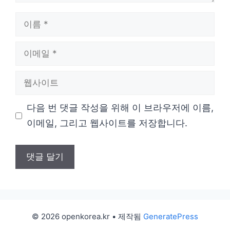
이
름
이
메
웹
일
사
다음 번 댓글 작성을 위해 이 브라우저에 이름,
이
이메일, 그리고 웹사이트를 저장합니다.
트
© 2026 openkorea.kr
• 제작됨
GeneratePress