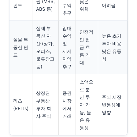
권 (MBS,
낮은
펀드
수익
어려움
ABS 등)
위험
추구
실제 부
임대
안정적
동산 자
수익
높은 초기
실물 부
인 현
산 (상가,
및
투자 비용,
동산 펀
금 흐
오피스,
시세
낮은 유동
드
름 기
물류창고
차익
성
대
등)
추구
소액으
로 분
상장된
증권
산 투
주식 시장
리츠
부동산
시장
자 가
변동성에
(REITs)
투자 회
에서
능, 높
영향
사 주식
거래
은 유
동성