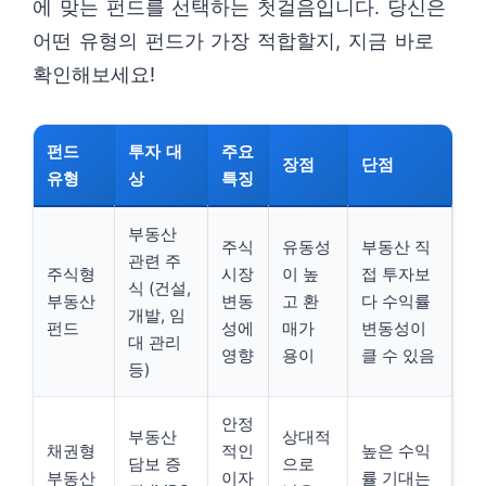
에 맞는 펀드를 선택하는 첫걸음입니다. 당신은
어떤 유형의 펀드가 가장 적합할지, 지금 바로
확인해보세요!
펀드
투자 대
주요
장점
단점
유형
상
특징
부동산
주식
유동성
부동산 직
관련 주
주식형
시장
이 높
접 투자보
식 (건설,
부동산
변동
고 환
다 수익률
개발, 임
펀드
성에
매가
변동성이
대 관리
영향
용이
클 수 있음
등)
안정
부동산
상대적
채권형
적인
높은 수익
담보 증
으로
부동산
이자
률 기대는