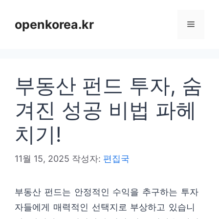
컨
텐
openkorea.kr
메
츠
로
뉴
건
부동산 펀드 투자, 숨
너
뛰
겨진 성공 비법 파헤
기
치기!
11월 15, 2025
작성자:
편집국
부동산 펀드는 안정적인 수익을 추구하는 투자
자들에게 매력적인 선택지로 부상하고 있습니