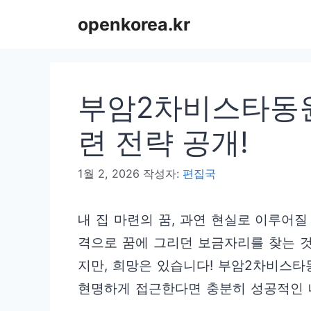
컨
openkorea.kr
텐
츠
로
부암2차비스타동원
건
너
련 전략 공개!
뛰
1월 2, 2026
작성자:
편집국
기
내 집 마련의 꿈, 과연 현실로 이루어질
격으로 꿈에 그리던 보금자리를 찾는 것
지만, 희망은 있습니다! 부암2차비스타
현명하게 접근한다면 충분히 성공적인 내