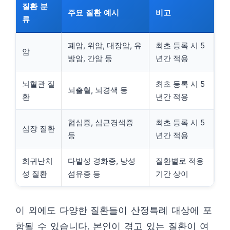
질환 분
주요 질환 예시
비고
류
폐암, 위암, 대장암, 유
최초 등록 시 5
암
방암, 간암 등
년간 적용
뇌혈관 질
최초 등록 시 5
뇌출혈, 뇌경색 등
환
년간 적용
협심증, 심근경색증
최초 등록 시 5
심장 질환
등
년간 적용
희귀난치
다발성 경화증, 낭성
질환별로 적용
성 질환
섬유증 등
기간 상이
이 외에도 다양한 질환들이 산정특례 대상에 포
함될 수 있습니다. 본인이 겪고 있는 질환이 여