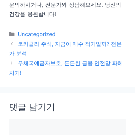
문의하시거나, 전문가와 상담해보세요. 당신의
건강을 응원합니다!
카
Uncategorized
테
코카콜라 주식, 지금이 매수 적기일까? 전문
고
가 분석
리
우체국예금자보호, 든든한 금융 안전망 파헤
치기!
댓글 남기기
댓
글