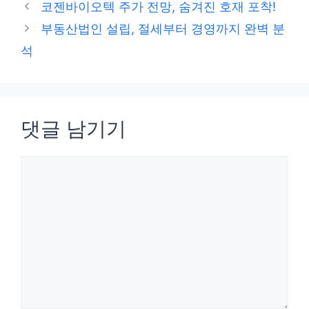
테
코젠바이오텍 주가 전망, 숨겨진 호재 포착!
고
부동산법인 설립, 절세부터 경영까지 완벽 분
리
석
댓글 남기기
댓
글