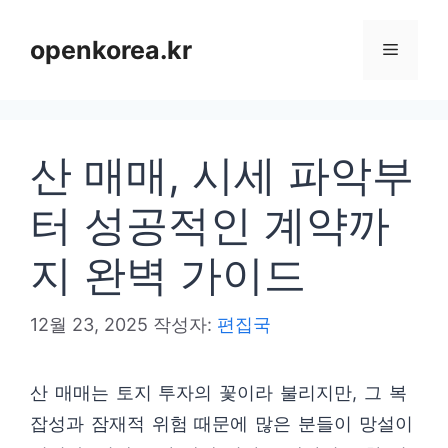
컨
텐
openkorea.kr
메
츠
로
뉴
건
산 매매, 시세 파악부
너
뛰
터 성공적인 계약까
기
지 완벽 가이드
12월 23, 2025
작성자:
편집국
산 매매는 토지 투자의 꽃이라 불리지만, 그 복
잡성과 잠재적 위험 때문에 많은 분들이 망설이