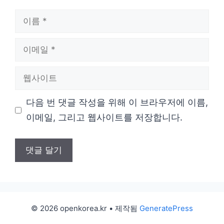
이
름
이
메
웹
일
사
다음 번 댓글 작성을 위해 이 브라우저에 이름,
이
이메일, 그리고 웹사이트를 저장합니다.
트
© 2026 openkorea.kr
• 제작됨
GeneratePress