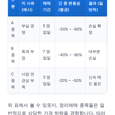
지 사유
매매
간 중 변동성
결과 (일
분
(예시)
기간
(평균)
반적)
A
부실 경
5 영
손실 확
종
-30% ~ -60%
영
업일
정
목
B
회계 부
7 영
대부분
종
-40% ~ -80%
정
업일
손실
목
C
사업 연
3 영
신속 매
종
관성 부
-20% ~ -50%
업일
도 필요
목
족
위 표에서 볼 수 있듯이, 정리매매 종목들은 일
반적으로 상당한 가격 하락을 경험합니다. 따라