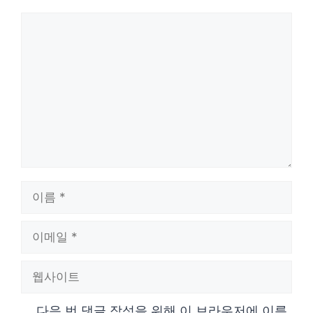
댓
글
이
름
이
메
웹
일
사
다음 번 댓글 작성을 위해 이 브라우저에 이름,
이