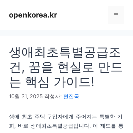
컨
텐
openkorea.kr
메
츠
로
뉴
건
생애최초특별공급조
너
뛰
건, 꿈을 현실로 만드
기
는 핵심 가이드!
10월 31, 2025
작성자:
편집국
생애 최초 주택 구입자에게 주어지는 특별한 기
회, 바로 생애최초특별공급입니다. 이 제도를 통