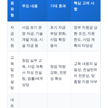
원
핵심 고려 사
주요 내용
기대 효과
유
항
형
자
사업 초기 운
초기 자금
정부 지원금 상
금
영 자금, 기술
부담 완화,
환 조건, 지원
지
개발 자금, 시
사업 확장
한도, 사업 계
원
설 자금 등
용이
획의 타당성
교
창업 실무 교
육
교육 내용의 실
육, 사업 계획
창업 역량
및
질성, 컨설턴트
서 작성 컨설
강화, 전문
컨
의 전문성, 맞
팅, 법률/세무
성 확보
설
춤형 지원 여부
상담
팅
네
트