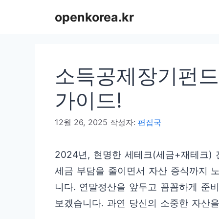
컨
openkorea.kr
텐
츠
로
소득공제장기펀드, 
건
너
가이드!
뛰
12월 26, 2025
작성자:
편집국
기
2024년, 현명한 세테크(세금+재테크
세금 부담을 줄이면서 자산 증식까지 
니다. 연말정산을 앞두고 꼼꼼하게 준
보겠습니다. 과연 당신의 소중한 자산을