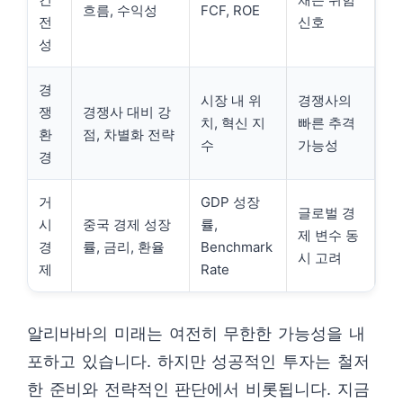
흐름, 수익성
FCF, ROE
전
신호
성
경
시장 내 위
경쟁사의
쟁
경쟁사 대비 강
치, 혁신 지
빠른 추격
환
점, 차별화 전략
수
가능성
경
거
GDP 성장
글로벌 경
시
중국 경제 성장
률,
제 변수 동
경
률, 금리, 환율
Benchmark
시 고려
제
Rate
알리바바의 미래는 여전히 무한한 가능성을 내
포하고 있습니다. 하지만 성공적인 투자는 철저
한 준비와 전략적인 판단에서 비롯됩니다. 지금