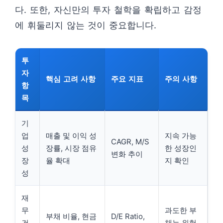
다. 또한, 자신만의 투자 철학을 확립하고 감정
에 휘둘리지 않는 것이 중요합니다.
투
자
핵심 고려 사항
주요 지표
주의 사항
항
목
기
업
매출 및 이익 성
지속 가능
CAGR, M/S
성
장률, 시장 점유
한 성장인
변화 추이
장
율 확대
지 확인
성
재
무
과도한 부
부채 비율, 현금
D/E Ratio,
건
채는 위험