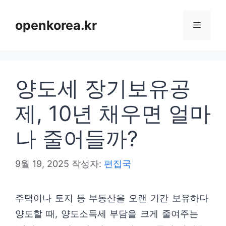
컨
텐
openkorea.kr
메
츠
로
뉴
건
양도세 장기보유공
너
뛰
제, 10년 채우면 얼마
기
나 줄어들까?
9월 19, 2025
작성자:
편집국
주택이나 토지 등 부동산을 오랜 기간 보유하다
양도할 때, 양도소득세 부담을 크게 줄여주는