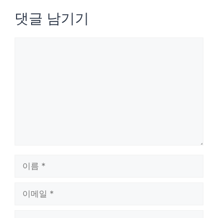
댓글 남기기
댓
글
이
름
이
메
웹