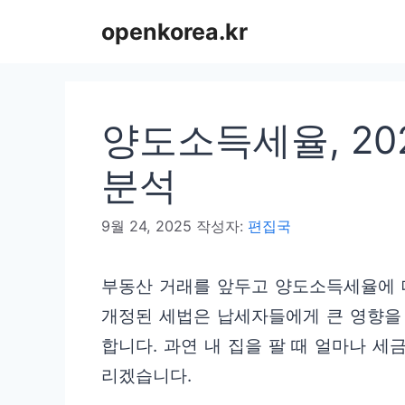
컨
openkorea.kr
텐
츠
로
양도소득세율, 20
건
너
분석
뛰
9월 24, 2025
작성자:
편집국
기
부동산 거래를 앞두고 양도소득세율에 대
개정된 세법은 납세자들에게 큰 영향을 
합니다. 과연 내 집을 팔 때 얼마나 세
리겠습니다.