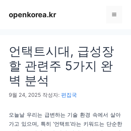
컨
텐
openkorea.kr
메
츠
로
뉴
건
언택트시대, 급성장
너
뛰
할 관련주 5가지 완
기
벽 분석
9월 24, 2025
작성자:
편집국
오늘날 우리는 급변하는 기술 환경 속에서 살아
가고 있으며, 특히 ‘언택트’라는 키워드는 단순한