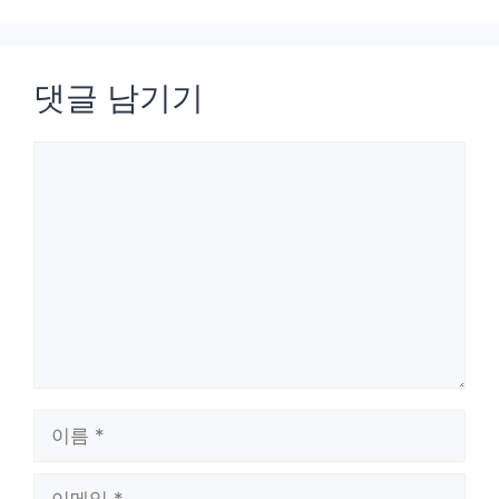
댓글 남기기
댓
글
이
름
이