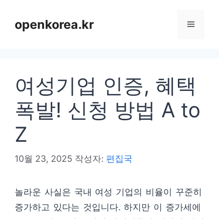
컨
텐
openkorea.kr
메
츠
로
뉴
건
여성기업 인증, 혜택
너
뛰
폭발! 신청 방법 A to
기
Z
10월 23, 2025
작성자:
편집국
놀라운 사실은 국내 여성 기업의 비율이 꾸준히
증가하고 있다는 것입니다. 하지만 이 증가세에