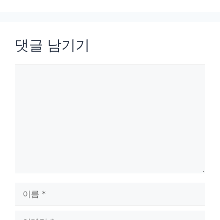
댓글 남기기
댓
글
이
름
이