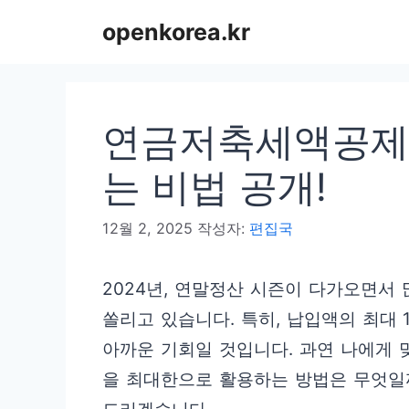
컨
openkorea.kr
텐
츠
로
연금저축세액공제한도
건
너
는 비법 공개!
뛰
12월 2, 2025
작성자:
편집국
기
2024년, 연말정산 시즌이 다가오면서
쏠리고 있습니다. 특히, 납입액의 최대 
아까운 기회일 것입니다. 과연 나에게 
을 최대한으로 활용하는 방법은 무엇일까