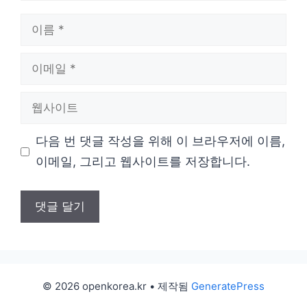
이
름
이
메
웹
일
사
다음 번 댓글 작성을 위해 이 브라우저에 이름,
이
이메일, 그리고 웹사이트를 저장합니다.
트
© 2026 openkorea.kr
• 제작됨
GeneratePress