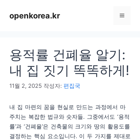
컨
텐
openkorea.kr
메
츠
로
뉴
건
용적률 건폐율 알기:
너
뛰
내 집 짓기 똑똑하게!
기
11월 2, 2025
작성자:
편집국
내 집 마련의 꿈을 현실로 만드는 과정에서 마
주치는 복잡한 법규와 숫자들. 그중에서도 ‘용적
률’과 ‘건폐율’은 건축물의 크기와 땅의 활용도를
결정하는 핵심 요소입니다. 이 두 가지를 제대로