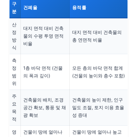
구
건폐율
용적률
분
산
대지 면적 대비 건축
정
대지 면적 대비 건축물의
물의 수평 투영 면적
방
총 연면적 비율
비율
식
측
정
1층 바닥 면적 (건물
모든 층의 바닥 면적 합계
범
의 폭과 깊이)
(건물의 높이와 층수 포함)
위
주
건축물의 배치, 조경
건축물의 높이 제한, 인구
요
공간 확보, 통풍 및 채
밀도 조절, 토지 이용 효율
목
광 확보
성 증대
적
영
건물이 땅에 얼마나
건물이 땅에 얼마나 높고