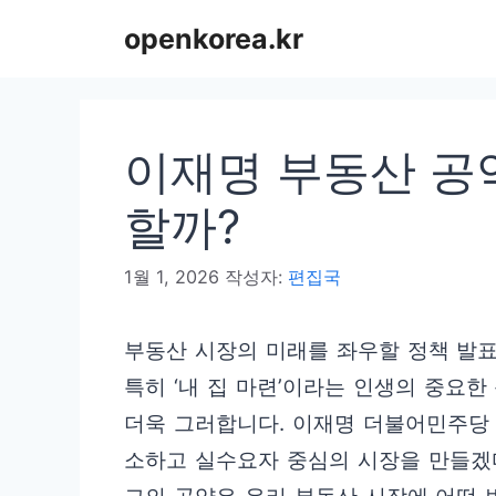
컨
openkorea.kr
텐
츠
로
이재명 부동산 공약
건
너
할까?
뛰
1월 1, 2026
작성자:
편집국
기
부동산 시장의 미래를 좌우할 정책 발표
특히 ‘내 집 마련’이라는 인생의 중요한
더욱 그러합니다. 이재명 더불어민주당
소하고 실수요자 중심의 시장을 만들겠