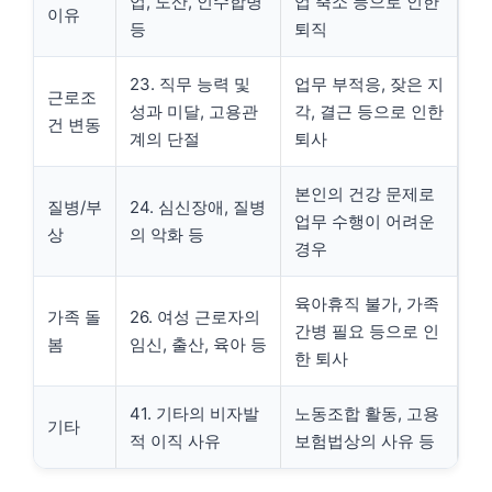
업, 도산, 인수합병
업 축소 등으로 인한
이유
등
퇴직
23. 직무 능력 및
업무 부적응, 잦은 지
근로조
성과 미달, 고용관
각, 결근 등으로 인한
건 변동
계의 단절
퇴사
본인의 건강 문제로
질병/부
24. 심신장애, 질병
업무 수행이 어려운
상
의 악화 등
경우
육아휴직 불가, 가족
가족 돌
26. 여성 근로자의
간병 필요 등으로 인
봄
임신, 출산, 육아 등
한 퇴사
41. 기타의 비자발
노동조합 활동, 고용
기타
적 이직 사유
보험법상의 사유 등