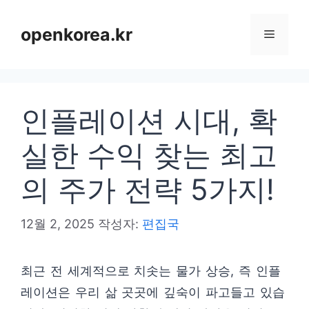
컨
텐
openkorea.kr
메
츠
로
뉴
건
인플레이션 시대, 확
너
뛰
실한 수익 찾는 최고
기
의 주가 전략 5가지!
12월 2, 2025
작성자:
편집국
최근 전 세계적으로 치솟는 물가 상승, 즉 인플
레이션은 우리 삶 곳곳에 깊숙이 파고들고 있습