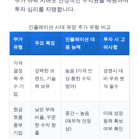
주가 하락 시에도 안정적인 수익원을 제공하며
투자 심리를 지탱합니다.
인플레이션 시대 유망 주가 유형 비교
주가
인플레이션 대
투자 시 고
주요 특징
유형
응 능력
려사항
가격
결정
강력한 브
높음 (가격 인
경쟁사 대
력 우
랜드, 기술
상 통한 수익
비 우위 분
수 기
력 보유
방어)
석 필수
업
현금
낮은 부채
중간 ~ 높음
미래 성장
흐름
비율, 꾸준
(재무적 안정
동력 확보
풍부
한 수익 창
성)
여부 확인
기업
출