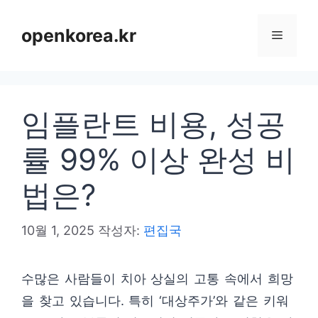
컨
텐
openkorea.kr
메
츠
로
뉴
건
임플란트 비용, 성공
너
뛰
률 99% 이상 완성 비
기
법은?
10월 1, 2025
작성자:
편집국
수많은 사람들이 치아 상실의 고통 속에서 희망
을 찾고 있습니다. 특히 ‘대상주가’와 같은 키워