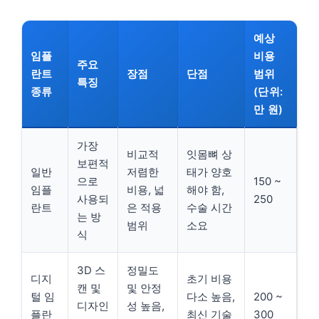
예상
임플
비용
주요
란트
장점
단점
범위
특징
종류
(단위:
만 원)
가장
비교적
잇몸뼈 상
보편적
일반
저렴한
태가 양호
으로
150 ~
임플
비용, 넓
해야 함,
사용되
250
란트
은 적용
수술 시간
는 방
범위
소요
식
3D 스
정밀도
디지
초기 비용
캔 및
및 안정
털 임
다소 높음,
200 ~
디자인
성 높음,
플란
최신 기술
300