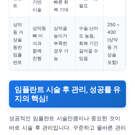
기반
빠른 회
트
필요
시술
복 기대
상악
250 ~
상악동
상악골
수술 난이
동 거
400
뼈 이
높이가
도 높음,
상술
(상악
식과
부족한
회복 기간
동반
동 거
함께
경우 가
길어질 수
임플
상술
진행
능
있음
란트
포함)
임플란트 시술 후 관리, 성공률 유
지의 핵심!
성공적인 임플란트 시술만큼이나 중요한 것이
바로 시술 후 관리입니다. 꾸준하고 올바른 관리