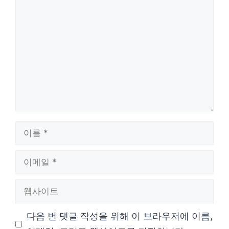
댓
글
이
름
이
메
웹
일
사
다음 번 댓글 작성을 위해 이 브라우저에 이름,
이