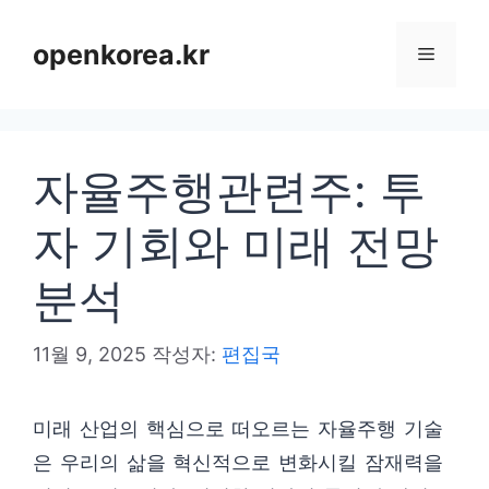
컨
텐
openkorea.kr
메
츠
로
뉴
건
자율주행관련주: 투
너
뛰
자 기회와 미래 전망
기
분석
11월 9, 2025
작성자:
편집국
미래 산업의 핵심으로 떠오르는 자율주행 기술
은 우리의 삶을 혁신적으로 변화시킬 잠재력을