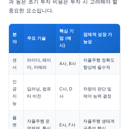
과 높은 초기 투자 비용은 투자 시 고려해야 할
중요한 요소입니다.
핵심 기
분
잠재적 성장 가
주요 기술
업 (예
야
능성
시)
센
라이다, 레이
자율주행 정확도
A사, B사
서
더, 카메라
향상에 필수적
인
공
딥러닝, 컴퓨
C사, D
차량의 판단 및
지
터 비전
사
제어 능력 결정
능
플
자율주행 운
자율주행 생태계
랫
E사, F사
영체제, 통신
구축의 핵심