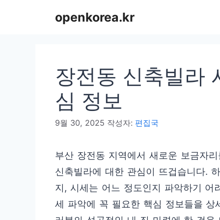
컨
openkorea.kr
텐
츠
로
장전동 신축빌라 시
건
너
심 정보
뛰
9월 30, 2025
작성자:
편집국
기
부산 장전동 지역에서 새로운 보금자리
신축빌라에 대한 관심이 뜨겁습니다. 
지, 시세는 어느 정도인지 파악하기 어
세 파악에 꼭 필요한 핵심 정보들을 상