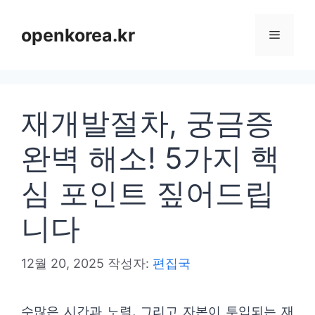
컨
텐
openkorea.kr
메
츠
로
뉴
건
재개발절차, 궁금증
너
뛰
완벽 해소! 5가지 핵
기
심 포인트 짚어드립
니다
12월 20, 2025
작성자:
편집국
수많은 시간과 노력, 그리고 자본이 투입되는 재