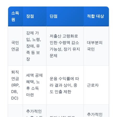
소득
장점
단점
적합 대상
원
강제 가
저출산 고령화로
입, 노령,
국민
인한 수령액 감소
대부분의
장애, 유
연금
가능성, 장기 유지
국민
족 등 보
문제
장
퇴직
세액 공제
연금
운용 수익률에 따
혜택, 노
(IRP,
라 결과 상이, 중
근로자
후 소득
DB,
도 인출 제한
마련
DC)
추가적인
추가적인