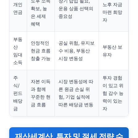
노후 소득
장기 납입 필요,
개인
노후 자금
확보, 높
운용 상품 선택의
연금
마련 희망
은 세제
중요성
자
혜택
부동
안정적인
공실 위험, 유지보
산
부동산 보
현금 흐름
수 비용, 부동산
임대
유자
창출 가능
시장 변동성
소득
주
투자 경험
자본 이득
시장 변동성에 따
식/
이 있고 위
과 함께
른 원금 손실 위
펀드
험 감수 능
꾸준한 현
험, 기업 실적에
배당
력이 있는
금 흐름
따른 배당금 변동
금
자
재산세계산, 투자 및 절세 전략 수