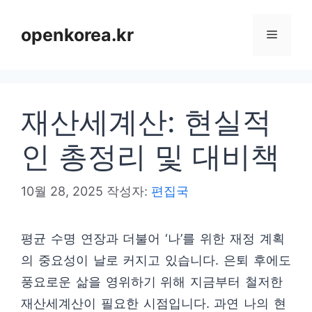
컨
텐
openkorea.kr
메
츠
로
뉴
건
재산세계산: 현실적
너
뛰
인 총정리 및 대비책
기
10월 28, 2025
작성자:
편집국
평균 수명 연장과 더불어 ‘나’를 위한 재정 계획
의 중요성이 날로 커지고 있습니다. 은퇴 후에도
풍요로운 삶을 영위하기 위해 지금부터 철저한
재산세계산이 필요한 시점입니다. 과연 나의 현