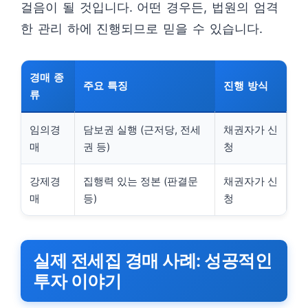
걸음이 될 것입니다. 어떤 경우든, 법원의 엄격
한 관리 하에 진행되므로 믿을 수 있습니다.
경매 종
주요 특징
진행 방식
류
임의경
담보권 실행 (근저당, 전세
채권자가 신
매
권 등)
청
강제경
집행력 있는 정본 (판결문
채권자가 신
매
등)
청
실제 전세집 경매 사례: 성공적인
투자 이야기