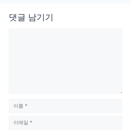
댓글 남기기
댓
글
이
름
이
메