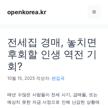
컨
텐
openkorea.kr
메
츠
로
뉴
건
전세집 경매, 놓치면
너
뛰
후회할 인생 역전 기
기
회?
10월 15, 2025
작성자:
편집국
매년 수많은 사람들이 전세 사기, 급매물, 또는
예상치 못한 자금 사정으로 인해 난감한 상황에