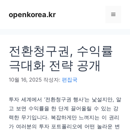
컨
텐
openkorea.kr
메
츠
로
뉴
건
전환청구권, 수익률
너
뛰
극대화 전략 공개
기
10월 16, 2025
작성자:
편집국
투자 세계에서 ‘전환청구권 행사’는 낯설지만, 알
고 보면 수익률을 한 단계 끌어올릴 수 있는 강
력한 무기입니다. 복잡하게만 느껴지는 이 권리
가 여러분의 투자 포트폴리오에 어떤 놀라운 변