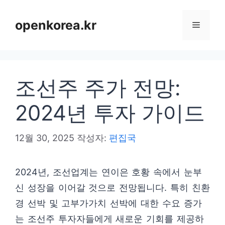
컨
텐
openkorea.kr
메
츠
로
뉴
건
조선주 주가 전망:
너
뛰
2024년 투자 가이드
기
12월 30, 2025
작성자:
편집국
2024년, 조선업계는 연이은 호황 속에서 눈부
신 성장을 이어갈 것으로 전망됩니다. 특히 친환
경 선박 및 고부가가치 선박에 대한 수요 증가
는 조선주 투자자들에게 새로운 기회를 제공하