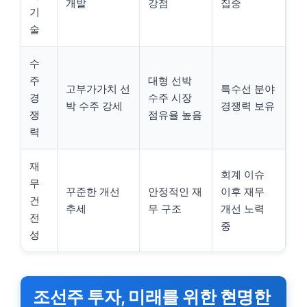
개발
강점
집중
기
술
수
주
대형 선박
고부가가치 선
특수선 분야
경
수주 시장
박 수주 강세
경쟁력 보유
쟁
점유율 높음
력
재
회계 이슈
무
꾸준한 개선
안정적인 재
이후 재무
건
추세
무 구조
개선 노력
전
중
성
조선주 투자, 미래를 위한 현명한