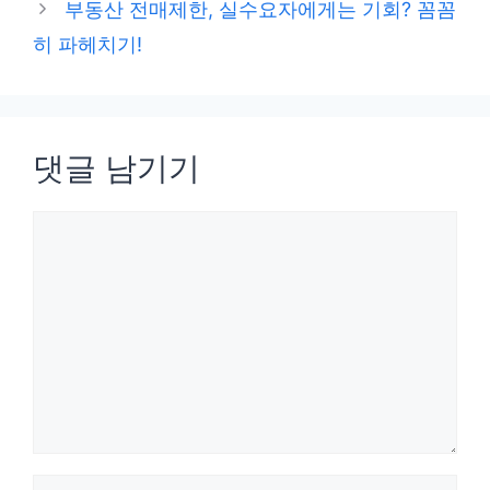
부동산 전매제한, 실수요자에게는 기회? 꼼꼼
리
히 파헤치기!
댓글 남기기
댓
글
이