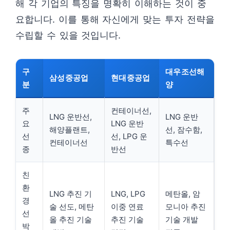
해 각 기업의 특징을 명확히 이해하는 것이 중
요합니다. 이를 통해 자신에게 맞는 투자 전략을
수립할 수 있을 것입니다.
구
대우조선해
삼성중공업
현대중공업
분
양
주
컨테이너선,
LNG 운반선,
LNG 운반
요
LNG 운반
해양플랜트,
선, 잠수함,
선
선, LPG 운
컨테이너선
특수선
종
반선
친
환
LNG 추진 기
LNG, LPG
메탄올, 암
경
술 선도, 메탄
이중 연료
모니아 추진
선
올 추진 기술
추진 기술
기술 개발
박